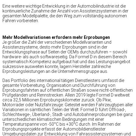
Eine weitere wichtige Entwicklung in der Automobilindustrie ist die
kontinuierliche Zunahme der Anzahl von Assistenzsystemen in der
gesamten Modellpalette, die den Weg zum vollständig autonomen
Fahren vorbereiten.
Mehr Modellvariationen erfordern mehr Erprobungen
Je größer die Zahl der verschiedenen Modellvarianten und
Assistenzsysteme, desto mehr Erprobungen sind in der
Entwicklungsphase auf Seiten der OEMs durchzuführen – sowohl
hardware- als auch softwareseitig. Da Formel D in diesem Bereich
systematisch Kompetenz aufgebaut hat und das Leistungsangebot
sukzessive ausweiten konnte, lagern Hersteller zahlreiche
Erprobungsleistungen an die Unternehmensgruppe aus.
Das Portfolio des international tätigen Dienstleisters umfasst die
gesamte Vorbereitung, Organisation und Durchführung von
Erprobungsfahrten auf öffentlichen Straßen sowie nicht-öffentlichen
Prüfgeländen und Rennstrecken. Allein 2019 legte Formel D weltweit
circa 32,5 Millionen Erprobungskilometer zurück. Ob Pkw,
Motorräder oder Nutzfahrzeuge: Getestet werden Fahrzeugtypen aller
Variationen in sämtlichen Teilen der Welt. Formel D führt Offroad-,
Schlechtwege-, Überland-, Stadt- und Autobahnerprobungen bei ganz
unterschiedlichen klimatischen Bedingungen mit einer
Temperaturspanne von -50°C bis +30°C durch. Im Rahmen der
Erprobungsprojekte erfasst der Automobildienstleister
Umgebungsdaten zur Entwicklung von Fahrassistenzsystemen und