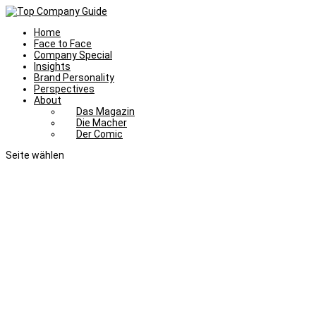
Home
Face to Face
Company Special
Insights
Brand Personality
Perspectives
About
Das Magazin
Die Macher
Der Comic
Seite wählen