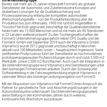
Unternehmensgruppe
Bereits seit mehr als 25 Jahren entwickelt Formel D als globaler
Dienstleister der Automobil- und Zulieferindustrie Konzepte und
skalierbare Lösungen für die Qualitätssicherung und
Prozessoptimierung entlang der kompletten automobilen
Wertschöpfungskette – von der Produktentwicklung über die
Produktion bis zum Aftersales. 1993 mit rund 60 Angestellten in
Troisdorf bei Köln gegründet, beschäftigt der Qualitätsdienstleister
heute mehr als 12.000 Menschen und ist mit mehr als 90 Standorten
in 22 Ländern weltweit präsent. Zu den Tochtergesellschaften der
Formel D Unternehmensgruppe gehört neben CPS Quality und der
Formel K GmbH seit September 2019 auch die Vdynamics GmbH.
Vdynamics wurde 2012 gegründet und beschäftigt in München
aktuell rund 100 Mitarbeiter/-innen – hauptsächlich Ingenieure. Seine
zertifizierten Prüfprozesse führt der Dienstleister an hochmodernen,
prototypenangepassten Prüfeinrichtungen durch und nutzt 3.500 m2
Werkstatt- sowie 2.500 m2 Büroflächen. Auch nach der Integration in
die Unternehmensgruppe wird Vdynamics ihre Dienstleistungen unter
dem bisherigen Firmennamen anbieten. Durch den Schwerpunkt
Softwaretesting in der Fahrzeugentwicklung ergänzt Vdynamics in
optimaler Weise das bisherige Leistungsangebot von Formel D.
Mit der Akquisition von Vdynamics hat Formel D ihren Anspruch als
Partner für ganzheitliche Test- und Absicherungslösungen in der
Automobilindustrie untermauert. Die Unternehmensgruppe plant,
diese Stellung in den kommenden Jahren durch weiteres,
kontinuierliches Wachstum auszubauen.