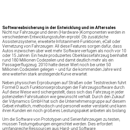
Softwareabsicherung in der Entwicklung und im Aftersales
Nicht nur Fahrzeuge und deren (Hardware-)Komponenten werden in
verschiedenen Entwicklungsstufen erprobt. Ob zusätzliche
Assistenzsysteme, erweiterte Infotainment-Funktionen, eCall oder
Vernetzung von Fahrzeugen: All diese Features sorgen dafür, dass
Autos inzwischen über weit mehr Software verfügen als noch vor 10
oder 15 Jahren. Ein heute produziertes Oberklassefahrzeug beinhaltet
rund 180 Millionen Codezeilen und damit deutlich mehr als ein
Passagierflugzeug. 2010 hatte dieser Wert noch bei unter 50
Millionen Codezeilen gelegen – und für die kommenden Jahre wird
eine weiterhin stark ansteigende Kurve erwartet.
Neben physischen Erprobungen auf Straßen oder Teststrecken führt
Formel D auch Funktionserprobungen der Fahrzeugsoftware durch.
Auf diese Weise wird sichergestellt, dass sich das Fahrzeug in jeder
potenziellen Fahrsituation wie gewünscht verhält. Durch den Zukauf
der Vdynamics GmbH hat sich die Unternehmensgruppe auf diesem
Gebiet inhaltlich, methodisch und personell weiter verstärkt und kann
ihren Kunden ein noch größeres Leistungspaket anbieten als bislang.
Um die Software von Prototypen und Serienfahrzeugen zu testen,
müssen Testumgebungen eingerichtet werden. Dies erfordert
umfangreiche Ressourcen aus Hard- und Software,