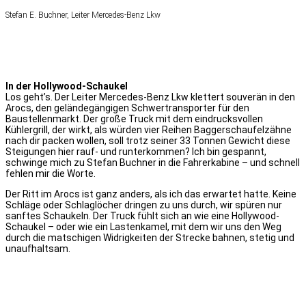
Stefan E. Buchner, Leiter Mercedes-Benz Lkw
In der Hollywood-Schaukel
Los geht’s. Der Leiter Mercedes-Benz Lkw klettert souverän in den
Arocs, den geländegängigen Schwertransporter für den
Baustellenmarkt. Der große Truck mit dem eindrucksvollen
Kühlergrill, der wirkt, als würden vier Reihen Baggerschaufelzähne
nach dir packen wollen, soll trotz seiner 33 Tonnen Gewicht diese
Steigungen hier rauf- und runterkommen? Ich bin gespannt,
schwinge mich zu Stefan Buchner in die Fahrerkabine – und schnell
fehlen mir die Worte.
Der Ritt im Arocs ist ganz anders, als ich das erwartet hatte. Keine
Schläge oder Schlaglöcher dringen zu uns durch, wir spüren nur
sanftes Schaukeln. Der Truck fühlt sich an wie eine Hollywood-
Schaukel – oder wie ein Lastenkamel, mit dem wir uns den Weg
durch die matschigen Widrigkeiten der Strecke bahnen, stetig und
unaufhaltsam.