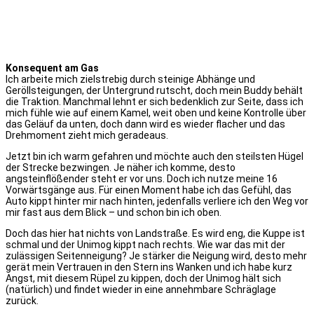
Konsequent am Gas
Ich arbeite mich zielstrebig durch steinige Abhänge und
Geröllsteigungen, der Untergrund rutscht, doch mein Buddy behält
die Traktion. Manchmal lehnt er sich bedenklich zur Seite, dass ich
mich fühle wie auf einem Kamel, weit oben und keine Kontrolle über
das Geläuf da unten, doch dann wird es wieder flacher und das
Drehmoment zieht mich geradeaus.
Jetzt bin ich warm gefahren und möchte auch den steilsten Hügel
der Strecke bezwingen. Je näher ich komme, desto
angsteinflößender steht er vor uns. Doch ich nutze meine 16
Vorwärtsgänge aus. Für einen Moment habe ich das Gefühl, das
Auto kippt hinter mir nach hinten, jedenfalls verliere ich den Weg vor
mir fast aus dem Blick – und schon bin ich oben.
Doch das hier hat nichts von Landstraße. Es wird eng, die Kuppe ist
schmal und der Unimog kippt nach rechts. Wie war das mit der
zulässigen Seitenneigung? Je stärker die Neigung wird, desto mehr
gerät mein Vertrauen in den Stern ins Wanken und ich habe kurz
Angst, mit diesem Rüpel zu kippen, doch der Unimog hält sich
(natürlich) und findet wieder in eine annehmbare Schräglage
zurück.