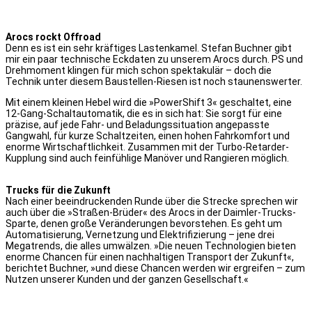
Arocs rockt Offroad
Denn es ist ein sehr kräftiges Lastenkamel. Stefan Buchner gibt
mir ein paar technische Eckdaten zu unserem Arocs durch. PS und
Drehmoment klingen für mich schon spektakulär – doch die
Technik unter diesem Baustellen-Riesen ist noch staunenswerter.
Mit einem kleinen Hebel wird die »PowerShift 3« geschaltet, eine
12-Gang-Schaltautomatik, die es in sich hat: Sie sorgt für eine
präzise, auf jede Fahr- und Beladungssituation angepasste
Gangwahl, für kurze Schaltzeiten, einen hohen Fahrkomfort und
enorme Wirtschaftlichkeit. Zusammen mit der Turbo-Retarder-
Kupplung sind auch feinfühlige Manöver und Rangieren möglich.
Trucks für die Zukunft
Nach einer beeindruckenden Runde über die Strecke sprechen wir
auch über die »Straßen-Brüder« des Arocs in der Daimler-Trucks-
Sparte, denen große Veränderungen bevorstehen. Es geht um
Automatisierung, Vernetzung und Elektrifizierung – jene drei
Megatrends, die alles umwälzen. »Die neuen Technologien bieten
enorme Chancen für einen nachhaltigen Transport der Zukunft«,
berichtet Buchner, »und diese Chancen werden wir ergreifen – zum
Nutzen unserer Kunden und der ganzen Gesellschaft.«