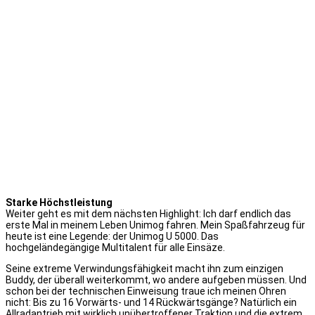
Starke Höchstleistung
Weiter geht es mit dem nächsten Highlight: Ich darf endlich das
erste Mal in meinem Leben Unimog fahren. Mein Spaßfahrzeug für
heute ist eine Legende: der Unimog U 5000. Das
hochgeländegängige Multitalent für alle Einsäze.
Seine extreme Verwindungsfähigkeit macht ihn zum einzigen
Buddy, der überall weiterkommt, wo andere aufgeben müssen. Und
schon bei der technischen Einweisung traue ich meinen Ohren
nicht: Bis zu 16 Vorwärts- und 14 Rückwärtsgänge? Natürlich ein
Allradantrieb mit wirklich unübertroffener Traktion und die extrem