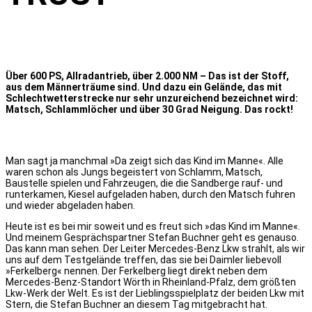
Über 600 PS, Allradantrieb, über 2.000 NM – Das ist der Stoff,
aus dem Männerträume sind. Und dazu ein Gelände, das mit
Schlechtwetterstrecke nur sehr unzureichend bezeichnet wird:
Matsch, Schlammlöcher und über 30 Grad Neigung. Das rockt!
Man sagt ja manchmal »Da zeigt sich das Kind im Manne«. Alle
waren schon als Jungs begeistert von Schlamm, Matsch,
Baustelle spielen und Fahrzeugen, die die Sandberge rauf- und
runterkamen, Kiesel aufgeladen haben, durch den Matsch fuhren
und wieder abgeladen haben.
Heute ist es bei mir soweit und es freut sich »das Kind im Manne«.
Und meinem Gesprächspartner Stefan Buchner geht es genauso.
Das kann man sehen. Der Leiter Mercedes-Benz Lkw strahlt, als wir
uns auf dem Testgelände treffen, das sie bei Daimler liebevoll
»Ferkelberg« nennen. Der Ferkelberg liegt direkt neben dem
Mercedes-Benz-Standort Wörth in Rheinland-Pfalz, dem größten
Lkw-Werk der Welt. Es ist der Lieblingsspielplatz der beiden Lkw mit
Stern, die Stefan Buchner an diesem Tag mitgebracht hat.