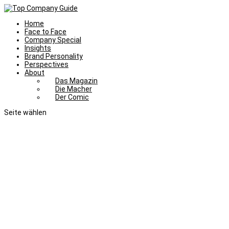
Home
Face to Face
Company Special
Insights
Brand Personality
Perspectives
About
Das Magazin
Die Macher
Der Comic
Seite wählen