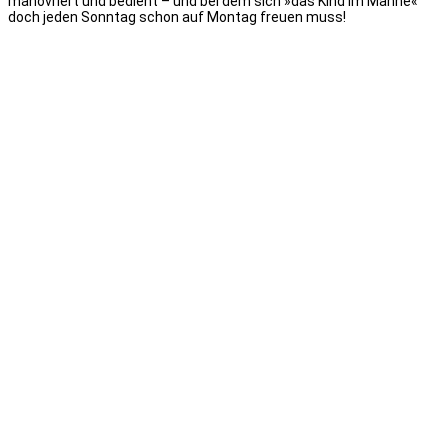
manövriert und bedient – und bei dem sich »das Kind im Manne«
doch jeden Sonntag schon auf Montag freuen muss!