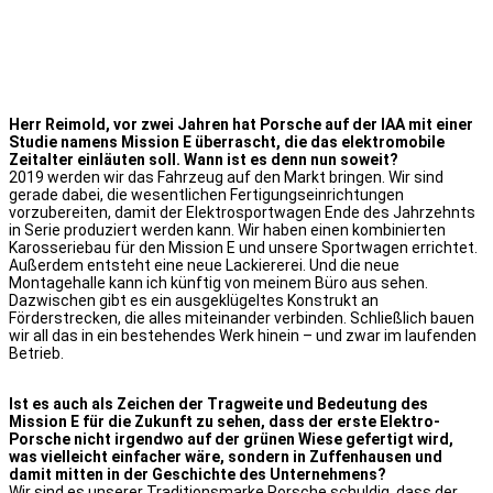
Herr Reimold, vor zwei Jahren hat Porsche auf der IAA mit einer
Studie namens Mission E überrascht, die das elektromobile
Zeitalter einläuten soll. Wann ist es denn nun soweit?
2019 werden wir das Fahrzeug auf den Markt bringen. Wir sind
gerade dabei, die wesentlichen Fertigungseinrichtungen
vorzubereiten, damit der Elektrosportwagen Ende des Jahrzehnts
in Serie produziert werden kann. Wir haben einen kombinierten
Karosseriebau für den Mission E und unsere Sportwagen errichtet.
Außerdem entsteht eine neue Lackiererei. Und die neue
Montagehalle kann ich künftig von meinem Büro aus sehen.
Dazwischen gibt es ein ausgeklügeltes Konstrukt an
Förderstrecken, die alles miteinander verbinden. Schließlich bauen
wir all das in ein bestehendes Werk hinein – und zwar im laufenden
Betrieb.
Ist es auch als Zeichen der Tragweite und Bedeutung des
Mission E für die Zukunft zu sehen, dass der erste Elektro-
Porsche nicht irgendwo auf der grünen Wiese gefertigt wird,
was vielleicht einfacher wäre, sondern in Zuffenhausen und
damit mitten in der Geschichte des Unternehmens?
Wir sind es unserer Traditionsmarke Porsche schuldig, dass der