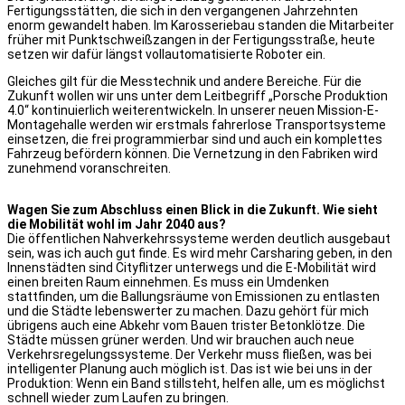
Fertigungsstätten, die sich in den vergangenen Jahrzehnten
enorm gewandelt haben. Im Karosseriebau standen die Mitarbeiter
früher mit Punktschweißzangen in der Fertigungsstraße, heute
setzen wir dafür längst vollautomatisierte Roboter ein.
Gleiches gilt für die Messtechnik und andere Bereiche. Für die
Zukunft wollen wir uns unter dem Leitbegriff „Porsche Produktion
4.0“ kontinuierlich weiterentwickeln. In unserer neuen Mission-E-
Montagehalle werden wir erstmals fahrerlose Transportsysteme
einsetzen, die frei programmierbar sind und auch ein komplettes
Fahrzeug befördern können. Die Vernetzung in den Fabriken wird
zunehmend voranschreiten.
Wagen Sie zum Abschluss einen Blick in die Zukunft. Wie sieht
die Mobilität wohl im Jahr 2040 aus?
Die öffentlichen Nahverkehrssysteme werden deutlich ausgebaut
sein, was ich auch gut finde. Es wird mehr Carsharing geben, in den
Innenstädten sind Cityflitzer unterwegs und die E-Mobilität wird
einen breiten Raum einnehmen. Es muss ein Umdenken
stattfinden, um die Ballungsräume von Emissionen zu entlasten
und die Städte lebenswerter zu machen. Dazu gehört für mich
übrigens auch eine Abkehr vom Bauen trister Betonklötze. Die
Städte müssen grüner werden. Und wir brauchen auch neue
Verkehrsregelungssysteme. Der Verkehr muss fließen, was bei
intelligenter Planung auch möglich ist. Das ist wie bei uns in der
Produktion: Wenn ein Band stillsteht, helfen alle, um es möglichst
schnell wieder zum Laufen zu bringen.