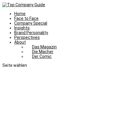
Home
Face to Face
Company Special
Insights
Brand Personality
Perspectives
About
Das Magazin
Die Macher
Der Comic
Seite wählen