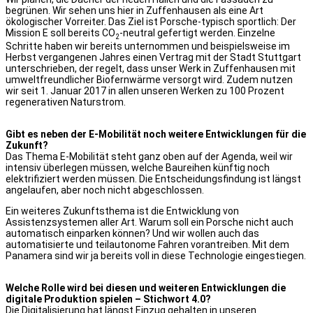
begrünen. Wir sehen uns hier in Zuffenhausen als eine Art
ökologischer Vorreiter. Das Ziel ist Porsche-typisch sportlich: Der
Mission E soll bereits CO
-neutral gefertigt werden. Einzelne
2
Schritte haben wir bereits unternommen und beispielsweise im
Herbst vergangenen Jahres einen Vertrag mit der Stadt Stuttgart
unterschrieben, der regelt, dass unser Werk in Zuffenhausen mit
umweltfreundlicher Biofernwärme versorgt wird. Zudem nutzen
wir seit 1. Januar 2017 in allen unseren Werken zu 100 Prozent
regenerativen Naturstrom.
Gibt es neben der E-Mobilität noch weitere Entwicklungen für die
Zukunft?
Das Thema E-Mobilität steht ganz oben auf der Agenda, weil wir
intensiv überlegen müssen, welche Baureihen künftig noch
elektrifiziert werden müssen. Die Entscheidungsfindung ist längst
angelaufen, aber noch nicht abgeschlossen.
Ein weiteres Zukunftsthema ist die Entwicklung von
Assistenzsystemen aller Art. Warum soll ein Porsche nicht auch
automatisch einparken können? Und wir wollen auch das
automatisierte und teilautonome Fahren vorantreiben. Mit dem
Panamera sind wir ja bereits voll in diese Technologie eingestiegen.
Welche Rolle wird bei diesen und weiteren Entwicklungen die
digitale Produktion spielen – Stichwort 4.0?
Die Digitalisierung hat längst Einzug gehalten in unseren