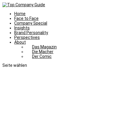
Home
Face to Face
Company Special
Insights
Brand Personality
Perspectives
About
Das Magazin
Die Macher
Der Comic
Seite wählen