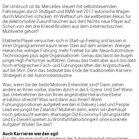
Der Umbruch ist da: Mercedes steuert mit selbststeuernden
Fahrzeugen durch Stuttgart und BMW will 2017 autonome Wagen
durch München schicken. Im Wettlauf um die weltbesten Akkus für
die elektromobile Zukunft tauchen aus dem Nichts neue Player auf:
Schon von den drei Kreisel-Brüdern aus dem österreichischen
Mühlviertel gehört?
Etablierte Player versuchen sich in Start-up-Feeling und lassen in
ihren Organigrammen kaum einen Stein auf dem anderen. Weniger
Hierarchie, weniger Führung, mehr Freiheit für alle. Neue Automotive-
Technologien plus agile Organisationen: Genau das lässt die Augen
junger High Performer aufblitzen. Genau das treibt aber auch bis dato
hoch erfolgreichen Fach- und Führungskräften den Angstschweiß
auf die Stirn. Denn das bedeutet das Ende der traditionellen Karriere-
Strategien in der Automobilindustrie.
Was, wenn Sie der beste Motoren-Entwickler sind? Dann ziehen
andere an Ihnen vorbei, starten durch in der E-Szene. Und Sie? Wenn
das Unternehmen die von Ihnen angestrebte Hierarchie-Ebene
ersatzlos streicht? Was wird dann aus Ihnen? Wenn
Führungspositionen aufgeteilt werden in Delivery Lead und People
Lead wie jüngst bei Zalando? Mutieren dann, wenn sie überhaupt
noch gebraucht werden, ehemalige Old-Economy-Führungskräfte
und Ex-Diesel-Experten zu Wohlfühlfaktorbringern ohne konkrete
Aufgabe? Wollen Sie das?
Auch Karrieren werden agil
Für alle, die eine große Karriere in der Automotive-Industrie planen,