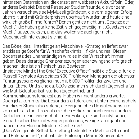
hintersten Österreich an, die derzeit am weltbesten Akku tüfteln. Oder,
anderes Beispiel: Die drei Passauer Studienfreunde, die vor zehn
Jahren versuchsweise MyMuesli gründeten, die vom eigenen Erfolg
überrollt und mit Gründerpreisen überhäuft wurden und heute eine
wirklich große Firma führen? Denen geht es nicht um „Gesetze der
Macht“, die haben gar keine Zeit, sich gegenseitig mit „Gesetzen der
Macht“ auszutricksen, und das wollen sie auch gar nicht.
Macchiavelli interessiert sie nicht.
Das Böse, das Hinterlistige an Macchiavelli-Strategien liefert zwar
erstklassige Stoffe für Wirtschaftskrimis – fiktiv und real. Diesen
Bodensatz des Unanständigen wird es in der Wirtschaft immer
geben. Dass derartige Grenzverletzungen aber zwingend erfolgreich
machen, das ist ein Fehlschluss. Bewiesen:
„Inside the Mind of the Chief Executive Officer“ heißt die Studie, für die
Russell Reynolds Associates 900 Profile von Managern der obersten
Führungsebene verglichen hat mit 6.000 Profilen der zweiten und
dritten Ebene. Und siehe da: CEOs zeichnen sich durch Eigenschaften
wie Mut, Belastbarkeit, starken Eigenantrieb und
Kommunikationsfähigkeit aus. Haben wir nicht anders erwartet.
Doch jetzt kommts: Die besonders erfolgreichen Unternehmenschefs
– in dieser Studie also solche, die ein jährliches Umsatzwachstum
von mehr als fünf Prozent erreichen – die sind noch einmal anders.
Die haben mehr Leidenschaft, mehr Fokus, die sind analytischer,
empathischer. Die sind weniger prätentiös, weniger arrogant und
haben mehr Humor. Moderne Gentlemen!
„Das Weniger als Selbstdarstellung bedeutet ein Mehr an Offenheit
und Entspanntheit“, schreibt der Philosoph Martin Scherer über