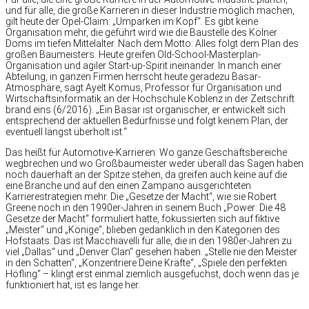
und für alle, die große Karrieren in dieser Industrie möglich machen,
gilt heute der Opel-Claim: „Umparken im Kopf“. Es gibt keine
Organisation mehr, die geführt wird wie die Baustelle des Kölner
Doms im tiefen Mittelalter. Nach dem Motto: Alles folgt dem Plan des
großen Baumeisters. Heute greifen Old-School-Masterplan-
Organisation und agiler Start-up-Spirit ineinander. In manch einer
Abteilung, in ganzen Firmen herrscht heute geradezu Basar-
Atmosphäre, sagt Ayelt Komus, Professor für Organisation und
Wirtschaftsinformatik an der Hochschule Koblenz in der Zeitschrift
brand eins (6/2016). „Ein Basar ist organischer, er entwickelt sich
entsprechend der aktuellen Bedürfnisse und folgt keinem Plan, der
eventuell längst überholt ist.“
Das heißt für Automotive-Karrieren: Wo ganze Geschäftsbereiche
wegbrechen und wo Großbaumeister weder überall das Sagen haben
noch dauerhaft an der Spitze stehen, da greifen auch keine auf die
eine Branche und auf den einen Zampano ausgerichteten
Karrierestrategien mehr. Die „Gesetze der Macht“, wie sie Robert
Greene noch in den 1990er-Jahren in seinem Buch „Power: Die 48
Gesetze der Macht“ formuliert hatte, fokussierten sich auf fiktive
„Meister“ und „Könige“, blieben gedanklich in den Kategorien des
Hofstaats. Das ist Macchiavelli für alle, die in den 1980er-Jahren zu
viel „Dallas“ und „Denver Clan“ gesehen haben. „Stelle nie den Meister
in den Schatten“, „Konzentriere Deine Kräfte“, „Spiele den perfekten
Höfling“ – klingt erst einmal ziemlich ausgefuchst, doch wenn das je
funktioniert hat, ist es lange her.