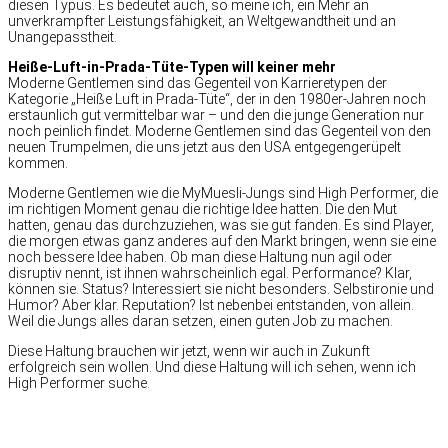
diesen Typus. Es bedeutet auch, so meine ich, ein Mehr an
unverkrampfter Leistungsfähigkeit, an Weltgewandtheit und an
Unangepasstheit.
Heiße-Luft-in-Prada-Tüte-Typen will keiner mehr
Moderne Gentlemen sind das Gegenteil von Karrieretypen der
Kategorie „Heiße Luft in Prada-Tüte“, der in den 1980er-Jahren noch
erstaunlich gut vermittelbar war – und den die junge Generation nur
noch peinlich findet. Moderne Gentlemen sind das Gegenteil von den
neuen Trumpelmen, die uns jetzt aus den USA entgegengerüpelt
kommen.
Moderne Gentlemen wie die MyMuesli-Jungs sind High Performer, die
im richtigen Moment genau die richtige Idee hatten. Die den Mut
hatten, genau das durchzuziehen, was sie gut fanden. Es sind Player,
die morgen etwas ganz anderes auf den Markt bringen, wenn sie eine
noch bessere Idee haben. Ob man diese Haltung nun agil oder
disruptiv nennt, ist ihnen wahrscheinlich egal. Performance? Klar,
können sie. Status? Interessiert sie nicht besonders. Selbstironie und
Humor? Aber klar. Reputation? Ist nebenbei entstanden, von allein.
Weil die Jungs alles daran setzen, einen guten Job zu machen.
Diese Haltung brauchen wir jetzt, wenn wir auch in Zukunft
erfolgreich sein wollen. Und diese Haltung will ich sehen, wenn ich
High Performer suche.