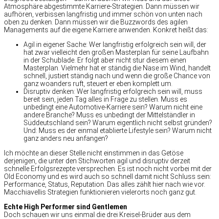
Atmosphäre abgestimmte Karriere-Strategien. Dann müssen wir
aufhören, verbissen langfristig und immer schön von unten nach
oben zu denken. Dann müssen wir die Buzzwords des agilen
Managements auf die eigene Karriere anwenden. Konkret heißt das:
Agil in eigener Sache: Wer langfristig erfolgreich sein will, der
hat zwar vielleicht den großen Masterplan für seine Laufbahn
in der Schublade. Er folgt aber nicht stur diesem einen
Masterplan. Vielmehr hat er ständig die Nase im Wind, handelt
schnell, justiert ständig nach und wenn die große Chance von
ganz woanders ruft, steuert er eben komplett um.
Disruptiv denken: Wer langfristig erfolgreich sein will, muss
bereit sein, jeden Tag alles in Frage zu stellen. Muss es
unbedingt eine Automotive-Karriere sein? Warum nicht eine
andere Branche? Muss es unbedingt der Mittelständler in
Süddeutschland sein? Warum eigentlich nicht selbst gründen?
Und: Muss es der einmal etablierte Lifestyle sein? Warum nicht
ganz anders neu anfangen?
Ich möchte an dieser Stelle nicht einstimmen in das Getöse
derjenigen, die unter den Stichworten agil und disruptiv derzeit
schnelle Erfolgsrezepte versprechen. Es ist noch nicht vorbei mit der
Old Economy und es wird auch so schnell damit nicht Schluss sein:
Performance, Status, Reputation. Das alles zählt hier nach wie vor.
Macchiavellis Strategien funktionieren vielerorts noch ganz gut.
Echte High Performer sind Gentlemen
Doch schauen wir uns einmal die drei Kreisel-Brüder aus dem