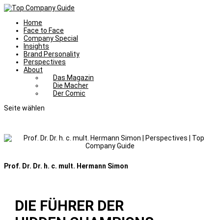
Home
Face to Face
Company Special
Insights
Brand Personality
Perspectives
About
Das Magazin
Die Macher
Der Comic
Seite wählen
Prof. Dr. Dr. h. c. mult. Hermann Simon
DIE FÜHRER DER