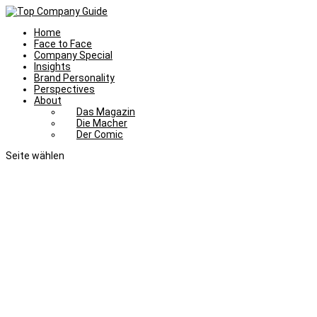
Home
Face to Face
Company Special
Insights
Brand Personality
Perspectives
About
Das Magazin
Die Macher
Der Comic
Seite wählen